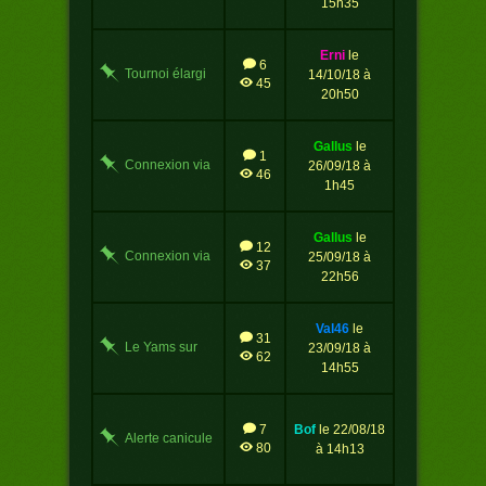
15h35
erni
le
6
Tournoi élargi
14/10/18 à
45
20h50
gallus
le
1
Connexion via
26/09/18 à
46
Facebook
1h45
gallus
le
12
Connexion via
25/09/18 à
37
Google
22h56
val46
le
31
Le Yams sur
23/09/18 à
62
Google
14h55
7
bof
le 22/08/18
Alerte canicule
80
à 14h13