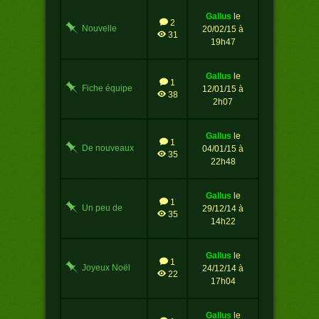
gallus
le
2
Nouvelle
20/02/15 à
31
version
19h47
gallus
le
1
Fiche équipe
12/01/15 à
38
2h07
gallus
le
1
De nouveaux
04/01/15 à
35
classements !
22h48
gallus
le
1
Un peu de
29/12/14 à
35
social
14h22
gallus
le
1
Joyeux Noël
24/12/14 à
22
2014
17h04
gallus
le