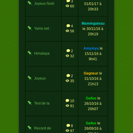
3
Joyeux Noël
01/01/17 à
60
2017
20h33
mamiegateau
4
Yams.net :
le 30/11/16 à
56
nouvelle
20h19
version
amymya
le
2
Himalaya
15/11/16 à
32
9h41
gagneur
le
2
Joyeux
31/10/16 à
35
Halloween !
21h13
gallus
le
10
Test de la
26/10/16 à
91
nouvelle
20h07
version
gallus
le
8
Record de
26/09/16 à
97
points en