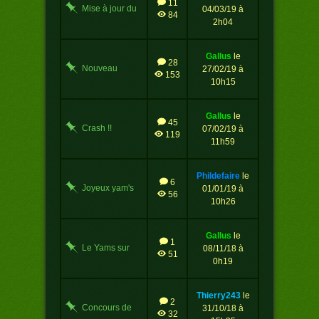
11
Mise à jour du
04/03/19 à
84
jeu
2h04
gallus
le
28
Nouveau
27/02/19 à
153
championnat
10h15
du yams
gallus
le
45
Crash !!
07/02/19 à
119
11h59
phildefaire
le
6
Joyeux yam's
01/01/19 à
56
de Noël
10h26
gallus
le
1
Le Yams sur
08/11/18 à
51
Facebook
0h19
thierry243
le
2
Concours de
31/10/18 à
32
citrouilles