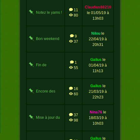
claudius88210
11
Notez le yams !
le 01/05/19 à
80
13h03
nilou
le
9
Bon weekend
22/04/19 à
37
de Pâques !
20h31
gallus
le
1
Fin de
01/04/19 à
55
championnat
11h13
de mars
gallus
le
16
Encore des
21/03/19 à
60
médailles
22h23
nina76
le
37
Mise à jour du
18/03/19 à
98
jeu suite...
10h03
gallus
le