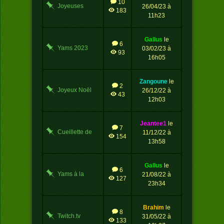
10
Joyeuses
26/04/23 à
183
Pâques!
11h23
gallus
le
6
Yams 2023
03/02/23 à
93
16h05
zangoune
le
2
Joyeux Noël
26/12/22 à
43
12h03
jeantee1
le
7
Cueillette de
11/12/22 à
154
champignons
13h58
gallus
le
6
Yams à la
21/08/22 à
127
plage
23h34
brahim
le
8
Twitch.tv
31/05/22 à
133