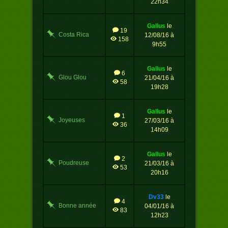
22h34
championnat !
gallus
le
19
Costa Rica
12/08/16 à
158
9h55
gallus
le
6
Glou Glou
21/04/16 à
58
19h28
gallus
le
1
Joyeuses
27/03/16 à
36
Pâques
14h09
gallus
le
2
Poudreuse
21/03/16 à
53
20h16
dv33
le
4
Bonne année
04/01/16 à
83
2016 !
12h23