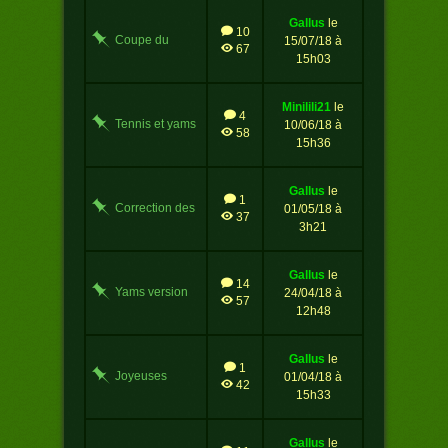
gallus
le
10
Coupe du
15/07/18 à
67
monde et yams
15h03
minilili21
le
4
Tennis et yams
10/06/18 à
58
15h36
gallus
le
1
Correction des
01/05/18 à
37
palmes
3h21
gallus
le
14
Yams version
24/04/18 à
57
3.4
12h48
gallus
le
1
Joyeuses
01/04/18 à
42
Pâques !
15h33
gallus
le