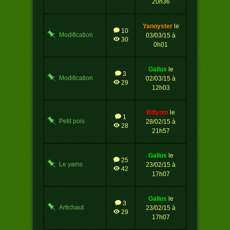
20h36
yanoyster
le
10
Modification
03/03/15 à
30
potager 2
0h01
gallus
le
3
Modification
02/03/15 à
29
potager
12h03
billyom
le
1
Petit pois
28/02/15 à
28
21h57
gallus
le
25
Le yams
23/02/15 à
42
version 9 !
17h07
gallus
le
3
Artichaut
23/02/15 à
29
17h07