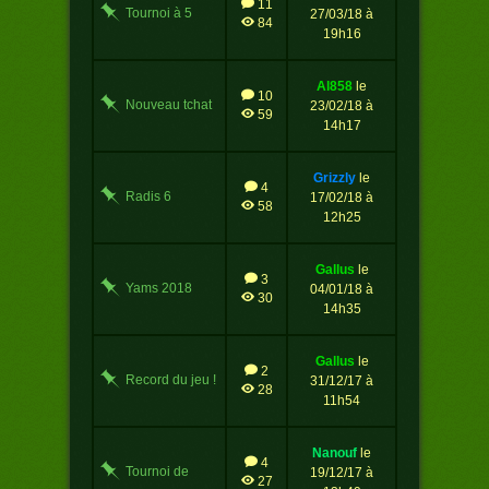
11
Tournoi à 5
27/03/18 à
84
essais
19h16
al858
le
10
Nouveau tchat
23/02/18 à
59
14h17
grizzly
le
4
Radis 6
17/02/18 à
58
12h25
gallus
le
3
Yams 2018
04/01/18 à
30
14h35
gallus
le
2
Record du jeu !
31/12/17 à
28
11h54
nanouf
le
4
Tournoi de
19/12/17 à
27
yams de Noël