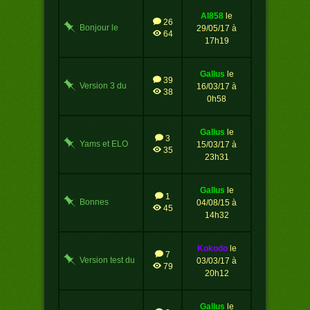
al858
le
26
Bonjour le
29/05/17 à
64
yams
17h19
gallus
le
39
Version 3 du
16/03/17 à
38
yams.net !
0h58
gallus
le
3
Yams et ELO
15/03/17 à
35
23h31
gallus
le
1
Bonnes
04/08/15 à
45
vacances les
14h32
joueurs !!
kokodo
le
7
Version test du
03/03/17 à
79
jeu
20h12
gallus
le