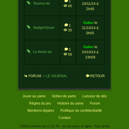
1
Tournoi de
24/11/14 à
45
yams : nouvelle
2h40
formule
gallus
le
1
Gadget forum
31/10/14 à
35
0h05
gallus
le
1
Le forum du
24/10/14 à
56
yahtzee !
23h59
FORUM
>
LE JOURNAL
RETOUR
Jouer au yams
Grilles de yams
Lanceur de dés
Règles du jeu
Histoire du yams
Forum
Mentions légales
Politique de confidentialité
Contact
©2026
LeYams.net
v3.11.78
- Jeu de yams en ligne - Tous droits