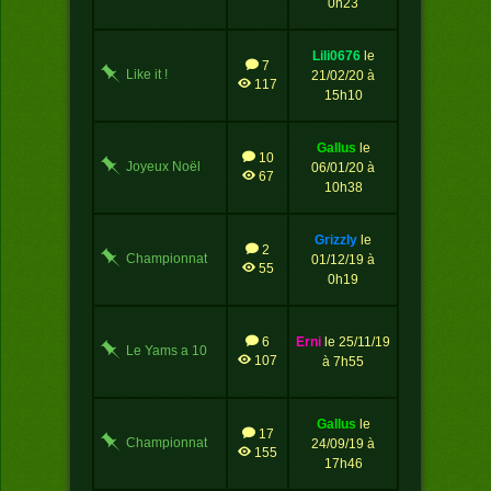
0h23
lili0676
le
7
Like it !
21/02/20 à
117
15h10
gallus
le
10
Joyeux Noël
06/01/20 à
67
2019
10h38
grizzly
le
2
Championnat
01/12/19 à
55
de Noël
0h19
6
erni
le 25/11/19
Le Yams a 10
107
à 7h55
ans!
gallus
le
17
Championnat
24/09/19 à
155
de Mai
17h46