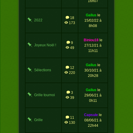
16h07
gallus
le
18
2022
15/02/22 à
173
8h08
biniou18
le
9
Joyeux Noël !
27/12/21 à
49
11h11
gallus
le
12
Sélections
30/10/21 à
220
tournoi
20h28
gallus
le
3
Grille tournoi
29/06/21 à
39
0h11
capsule
le
11
Grille
08/06/21 à
130
interactive
22h44