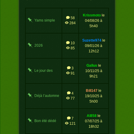
krissmoto
le
58
Yams simple
04/08/26 à
284
5h40
suzette974
le
10
2026
09/01/26 à
85
12h12
gallus
le
3
Le jour des
10/11/25 à
91
citrouilles
9h21
bill147
le
4
Déjà l’automne
19/10/25 à
77
5h00
al858
le
7
Bon été dédé
07/07/25 à
121
18h32