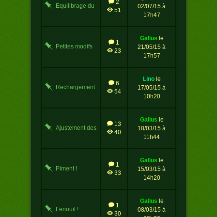
2
Equilibrage du
02/07/15 à
51
jeu
17h47
gallus
le
1
Petites modifs
21/05/15 à
23
17h57
lino
le
6
Rechargement
17/05/15 à
54
des pages
10h20
gallus
le
13
Ajustement des
18/03/15 à
40
palmes
11h44
gallus
le
1
Piment !
15/03/15 à
33
14h20
gallus
le
1
Fenouil !
08/03/15 à
30