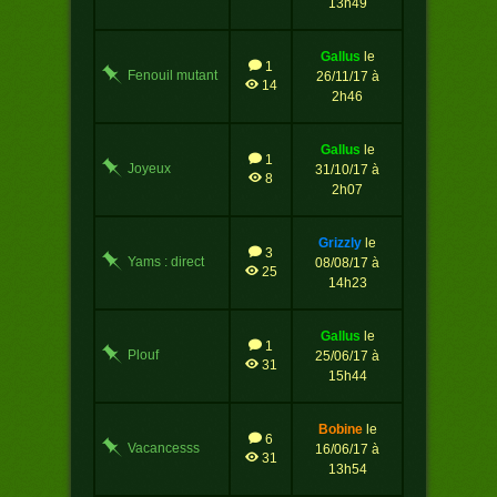
13h49
gallus
le
1
Fenouil mutant
26/11/17 à
14
2h46
gallus
le
1
Joyeux
31/10/17 à
8
Halloween
2h07
grizzly
le
3
Yams : direct
08/08/17 à
25
live !
14h23
gallus
le
1
Plouf
25/06/17 à
31
15h44
bobine
le
6
Vacancesss
16/06/17 à
31
13h54