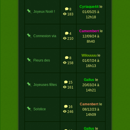
cyriaque44
le
8
Joyeux Noël !
01/05/25 à
183
12h18
camembert
le
4
Connexion via
12/09/24 à
210
Facebook
8h40
wilouuuu
le
8
Fleurs des
01/07/24 à
158
champs
16h13
gallus
le
15
Joyeuses fêtes
20/03/24 à
161
!!
14h21
camenbert
le
16
Solstice
08/12/23 à
246
14h09
gallus
le