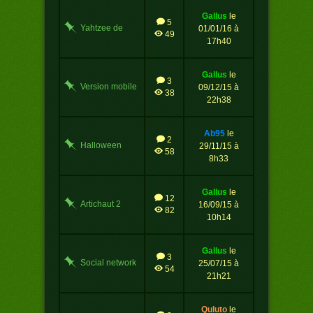
gallus
le
5
Yahtzee de
01/01/16 à
49
Nowel
17h40
gallus
le
3
Version mobile
09/12/15 à
38
du jeu
22h38
ab95
le
2
Halloween
29/11/15 à
58
8h33
gallus
le
12
Artichaut 2
16/09/15 à
82
10h14
gallus
le
3
Social network
25/07/15 à
54
21h21
quluto
le