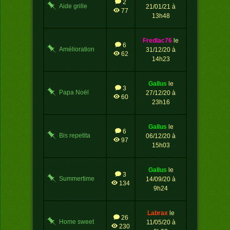
2
Aide grille
21/01/21 à
77
13h48
fredlac76
le
6
Amélioration
31/12/20 à
62
affichage
14h23
tournoi
gallus
le
3
Papa Noël
27/12/20 à
60
masqué
23h16
gallus
le
6
Bis repetita
06/12/20 à
97
15h03
gallus
le
3
Summertime
14/09/20 à
134
9h24
labrax
le
26
Home sweet
11/05/20 à
230
home