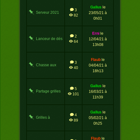
gallus
le
3
Serveur 2021
23/05/21 à
82
0h01
erni
le
2
Lanceur de dés
12/04/21 à
64
13h08
flaub
le
3
Chasse aux
04/04/21 à
40
oeufs
18h13
gallus
le
5
Partage grilles
16/03/21 à
101
11h39
gallus
le
4
Grilles à
05/02/21 à
89
imprimer
0h25
flaub
le