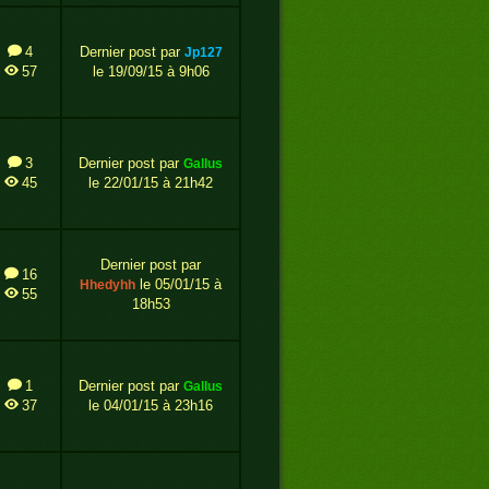
4
Dernier post par
jp127
57
le 19/09/15 à 9h06
3
Dernier post par
gallus
45
le 22/01/15 à 21h42
Dernier post par
16
le 05/01/15 à
hhedyhh
55
18h53
1
Dernier post par
gallus
37
le 04/01/15 à 23h16