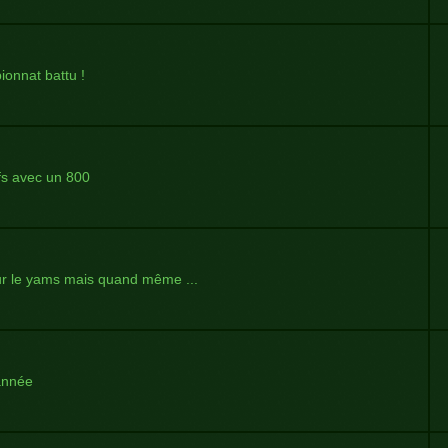
onnat battu !
fs avec un 800
sur le yams mais quand même ...
année