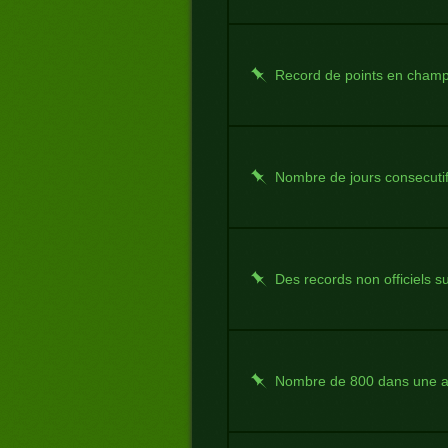
Record de points en champi
Nombre de jours consecuti
Des records non officiels 
Nombre de 800 dans une 