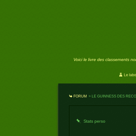
Voici le livre des classements non
Le lab
FORUM
>
LE GUINNESS DES REC
Stats perso