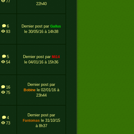
77
22h40
6
Dernier post par
gallus
93
le 30/05/16 à 14h38
5
Dernier post par
mi14
54
le 04/01/16 à 15h36
Dernier post par
16
le 02/01/16 à
bobine
75
23h44
Dernier post par
4
le 31/10/15
fantomas
73
à 8h37