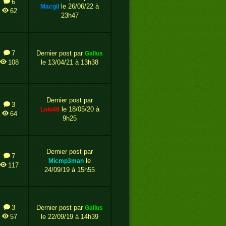
6
le 26/06/22 à
macgil
62
23h47
7
Dernier post par
gallus
108
le 13/04/21 à 13h38
Dernier post par
3
le 18/05/20 à
lolo48
64
9h25
Dernier post par
7
le
micmp3man
117
24/09/19 à 15h55
3
Dernier post par
gallus
57
le 22/09/19 à 14h39