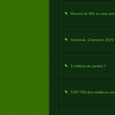
Record de 900 en une sem
Goldorak ,Champion 2025 
3 millions de parties !!
TOP TEN des meilleurs scor