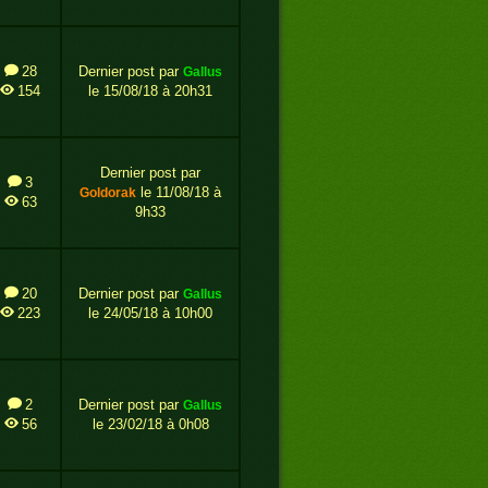
28
Dernier post par
gallus
154
le 15/08/18 à 20h31
Dernier post par
3
le 11/08/18 à
goldorak
63
9h33
20
Dernier post par
gallus
223
le 24/05/18 à 10h00
2
Dernier post par
gallus
56
le 23/02/18 à 0h08