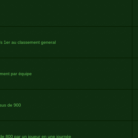
fs 1er au classement general
ement par équipe
ssus de 900
de 800 par un joueur en une journée