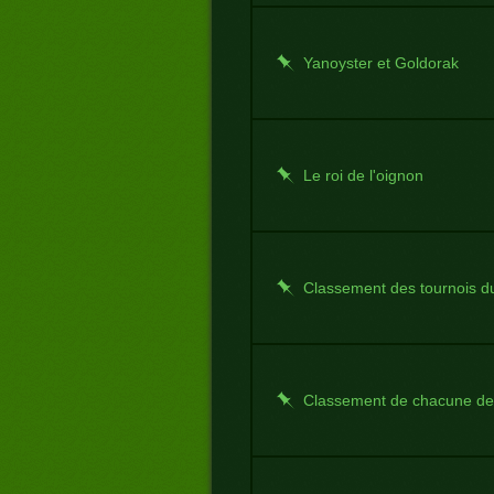
Yanoyster et Goldorak
Le roi de l'oignon
Classement des tournois du
Classement de chacune de