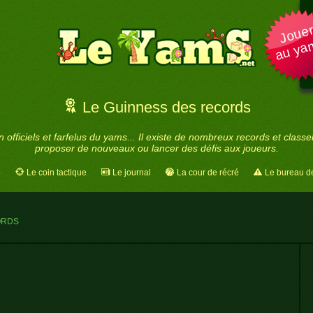
Joue
au ya
Le Guinness des records
 officiels et farfelus du yams... Il existe de nombreux records et classe
proposer de nouveaux ou lancer des défis aux joueurs.
o
Le coin tactique
Le journal
La cour de récré
Le bureau de
ORDS