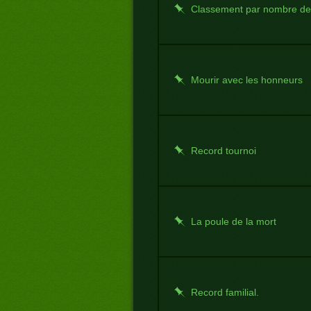
Classement par nombre de
Mourir avec les honneurs
Record tournoi
La poule de la mort
Record familial.