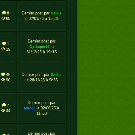
8
Dernier post par
gallus
85
le 02/01/26 à 15h31
Dernier post par
1
le
cyriaque44
19
31/12/25 à 19h18
46
Dernier post par
gallus
96
le 28/11/25 à 9h35
Dernier post par
7
le 02/06/25 à
macgil
44
11h58
Dernier post par