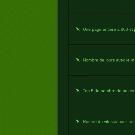
Une page entière à 800 et 
Nombre de jours avec le me
Top 5 du nombre de points
Record de vitesse pour rempl