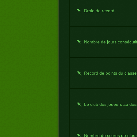
Drole de record
Nombre de jours consécuti
Record de points du class
Le club des joueurs au de
Nombre de scores de plus 