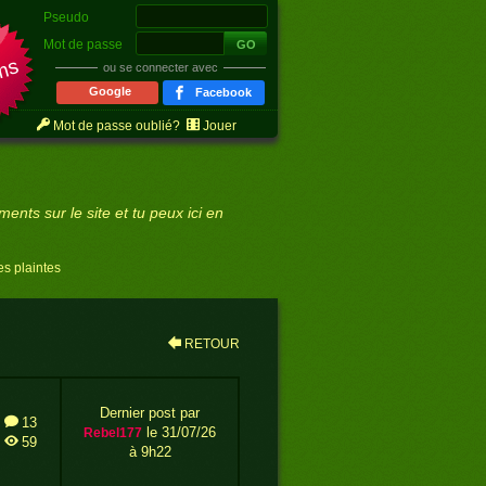
Pseudo
r
Mot de passe
ms
ou se connecter avec
Google
Facebook
Mot de passe oublié?
Jouer
ments sur le site et tu peux ici en
s plaintes
RETOUR
Dernier post par
13
le 31/07/26
rebel177
59
à 9h22