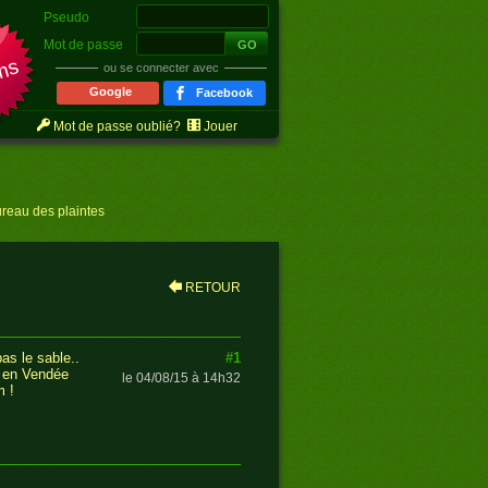
Pseudo
r
Mot de passe
ms
ou se connecter avec
Google
Facebook
Mot de passe oublié?
Jouer
reau des plaintes
RETOUR
#1
as le sable..
e en Vendée
le 04/08/15 à 14h32
m !