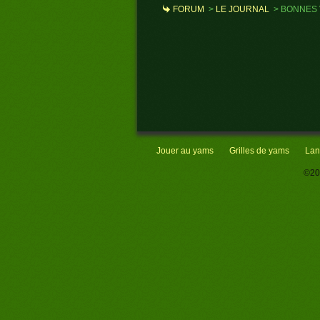
FORUM
>
LE JOURNAL
>
BONNES 
Jouer au yams
Grilles de yams
Lan
©20