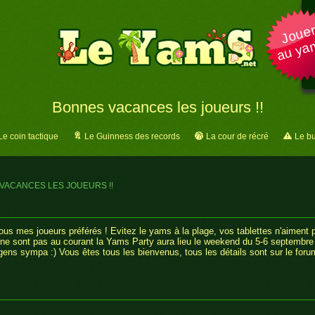
Joue
au ya
Bonnes vacances les joueurs !!
Le coin tactique
Le Guinness des records
La cour de récré
Le bu
VACANCES LES JOUEURS !!
ous mes joueurs préférés ! Evitez le yams à la plage, vos tablettes n'aiment p
 ne sont pas au courant la Yams Party aura lieu le weekend du 5-6 septembr
gens sympa :) Vous êtes tous les bienvenus, tous les détails sont sur le foru