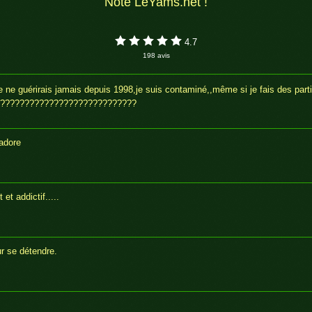
Note LeYams.net !
4.7
198 avis
e ne guérirais jamais depuis 1998,je suis contaminé,,même si je fais des part
????????????????????????????
'adore
et addictif.....
 se détendre.