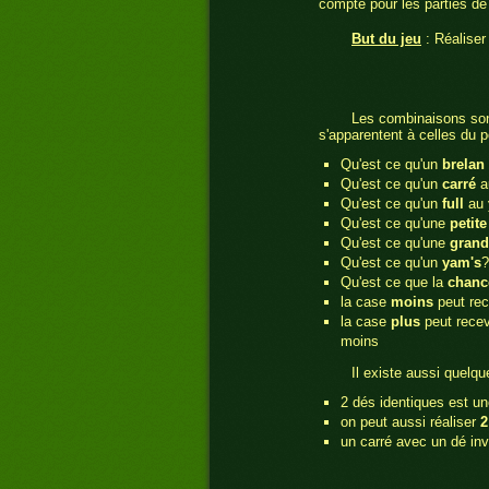
compte pour les parties de
But du jeu
: Réaliser
Les combinaisons sont 
s'apparentent à celles du 
Qu'est ce qu'un
brelan
Qu'est ce qu'un
carré
au
Qu'est ce qu'un
full
au 
Qu'est ce qu'une
petite
Qu'est ce qu'une
grand
Qu'est ce qu'un
yam's
?
Qu'est ce que la
chanc
la case
moins
peut rec
la case
plus
peut recev
moins
Il existe aussi quelq
2 dés identiques est u
on peut aussi réaliser
2
un carré avec un dé in