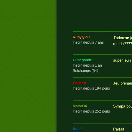
rubylylou
J'adore❤️ j
Inscrit depuis 7 ans
merda????
super jeu j
cunegonde
Inscrit depuis 1 an
Seichamps (54)
Jeu prenant 
oduesp
Inscrit depuis 194 jours
Sympa pour
malou34
Inscrit depuis 252 jours
Parfait
dv33