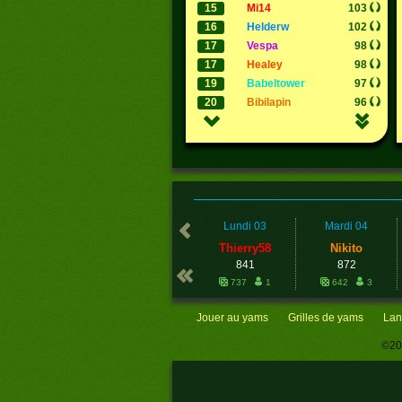
15
mi14
103
16
helderw
102
17
vespa
98
17
healey
98
19
babeltower
97
20
bibilapin
96
Lundi 03
Mardi 04
thierry58
nikito
yams ou
841
872
737
1
642
3
Jouer au yams
Grilles de yams
Lan
©20