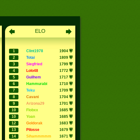
ELO
1
clint1978
1904
2
totai
1809
3
siegfried
1799
4
lolo48
1772
5
guilhem
1717
6
hammurabi
1710
7
teku
1709
8
cavani
1704
9
arizona29
1701
10
flobxx
1685
10
yoan
1685
12
goldorak
1683
13
pilosse
1679
14
sihammmmm
1671