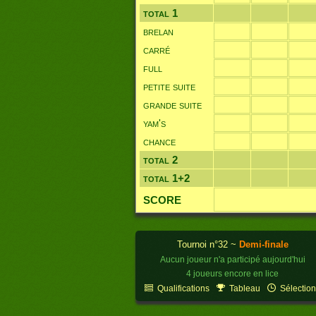
total 1
brelan
carré
full
petite suite
grande suite
yam's
Grille de
chance
total 2
total 1+2
SCORE
Tournoi n°32 ~
Demi-finale
Aucun joueur n'a participé aujourd'hui
4 joueurs encore en lice
Qualifications
Tableau
Sélectio