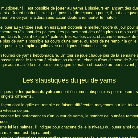
multijoueur ! Il est possible de
jouer au yams
à plusieurs en lançant des du
amis. Durant un duel il n'est pas possible de rejouer la partie, il faut aller jus
on nombre de yam's aidera sans aucun doute à remporter le match.
 de jouer au yahtzee seul, en essayant d'obtenir le meilleur score du jour pou
u encore en réalisant des palmes. Les palmes sont des défis plus ou moins diffi
ams. Dans le jeu, il existe 24 palmes très variées avec chacune 6 niveaux de di
le plus de yam's possible au cours d'une partie, ou alors de ne remplir la gril
ore possible, remplir la grille avec des lignes identiques... etc.
 un tournoi de yams hebdomadaire. Un tour se joue chaque jour de la semaine a
s passent dans le tableau à élimination directe : chacun d'eux dispose de 3 es
r qui aura réalisé le meilleur score gagne le match et accède au tour suivant ju
Les statistiques du jeu de yams
tiques sur les
parties de yahtzee
sont également disponibles pour mesurer s
 onglets différents.
a façon dont la grille est remplie en faisant différentes moyennes sur les tota
a vitesse de jeu...
 recense les performances d'un joueur de yams, le nombre de journées rempor
ouées.
rne lui les palmes. Il indique pour chacune d'elle le niveau du joueur ainsi que
eau maximum est déjà atteint).