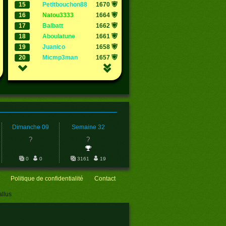
15
petitbouchon88
1670
16
natou3333
1664
17
balbatt
1662
18
aboulatune
1661
19
juanico
1658
20
micmp3man
1657
Dimanche 09
Semaine 32
?
?
scores de
0
0
3161
19
Politique de confidentialité
Contact
llus