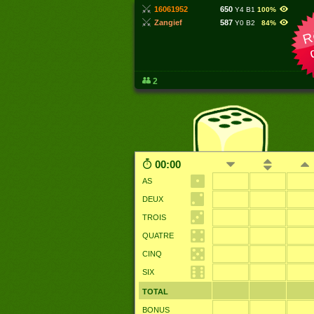
16061952
650
Y
4
B
1
100%
zangief
587
Y
0
B
2
84%
R
2
00:00
as
deux
trois
quatre
cinq
six
total
bonus