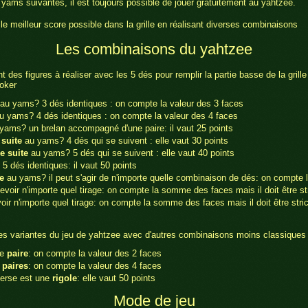
 yams suivantes, il est toujours possible de jouer gratuitement au yahtzee.
 le meilleur score possible dans la grille en réalisant diverses combinaisons
Les combinaisons du yahtzee
des figures à réaliser avec les 5 dés pour remplir la partie basse de la grill
poker
au yams? 3 dés identiques : on compte la valeur des 3 faces
 yams? 4 dés identiques : on compte la valeur des 4 faces
yams? un brelan accompagné d'une paire: il vaut 25 points
 suite
au yams? 4 dés qui se suivent : elle vaut 30 points
e suite
au yams? 5 dés qui se suivent : elle vaut 40 points
 5 dés identiques: il vaut 50 points
e
au yams? il peut s'agir de n'importe quelle combinaison de dés: on compte
evoir n'importe quel tirage: on compte la somme des faces mais il doit être st
oir n'importe quel tirage: on compte la somme des faces mais il doit être str
ues variantes du jeu de yahtzee avec d'autres combinaisons moins classiques
ne
paire
: on compte la valeur des 2 faces
 paires
: on compte la valeur des 4 faces
verse est une
rigole
: elle vaut 50 points
Mode de jeu