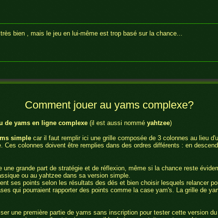
 très bien , mais le jeu en lui-même est trop basé sur la chance...
s !
génial ...et totalement addictif !
Comment jouer au yams complexe?
iment pas aléatoires
eu de yams en ligne complexe
(il est aussi nommé
yahtzee
)
ams simple
car il faut remplir ici une grille composée de 3 colonnes au lieu d'
. Ces colonnes doivent être remplies dans des ordres différents : en descend
pour mon baton de vieillesse inscrit depuis13 ans merci
 une grande part de stratégie et de réflexion, même si la chance reste évid
ssique ou au yahtzee dans sa version simple.
ment ses points selon les résultats des dés et bien choisir lesquels relancer pou
jeu!
ases qui pourraient rapporter des points comme la case yam's. La grille de ya
liser une première partie de yams sans inscription pour tester cette version du