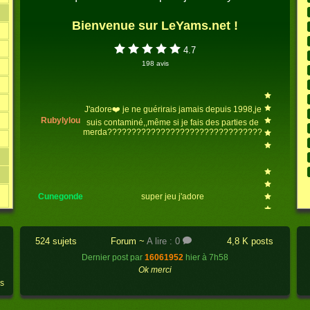
Bienvenue sur LeYams.net !
4.7
198 avis
J'adore❤️ je ne guérirais jamais depuis 1998,je
rubylylou
suis contaminé,,même si je fais des parties de
merda????????????????????????????????
cunegonde
super jeu j'adore
524 sujets
Forum
~
A lire : 0
4,8 K posts
Dernier post par
16061952
hier à 7h58
Ok merci
oduesp
Jeu prenant et addictif.....
ns