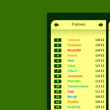
Palmes
1
goldorak
140
2
fantomas
130
3
nico1409
128
4
bobine
124
4
totai
124
6
fafou
121
7
odia17
116
8
jeanmotte
115
9
phm1981
113
10
tomastronaute
111
10
clab
111
12
macgil
106
12
pavillon
106
14
elsa8782
105