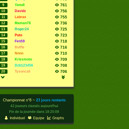
761
9
yanoll
756
10
davidz
755
11
labrax
736
12
maman78
725
13
roger24
723
14
puto
718
15
fen59
716
16
buffle
710
17
nnnn
Meilleurs
709
18
krissmoto
708
19
dzb123456
706
20
tysoncali
Championnat n°8 ~
23 jours restants
42 joueurs classés aujourd'hui
Fin de la journée dans
18:20:08
Individuel
Equipe
Graphs