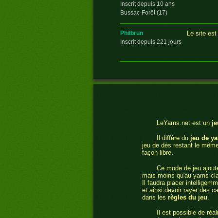
Inscrit depuis 10 ans
Bussac-Forêt (17)
Le site est
philbrun
Inscrit depuis 221 jours
Merci Gallu
emma66
Ce jeu est 
Inscrit depuis 4 ans
tirages vra
bill147
Inscrit depuis 1 an
LeYams.net est un
j
Il diffère du
jeu de y
jeu de dés restant le même
ce jeu est 
al858
façon libre.
Inscrit depuis 14 ans
Le gue de velluire (85)
Ce mode de jeu ajoute
mais moins qu'au yams cla
Il faudra placer intelligem
J'adore ce 
maman47
et ainsi devoir rayer des c
de yahtzee
Inscrit depuis 14 ans
dans les
règles du jeu
.
Laval (53)
Il est possible de réa