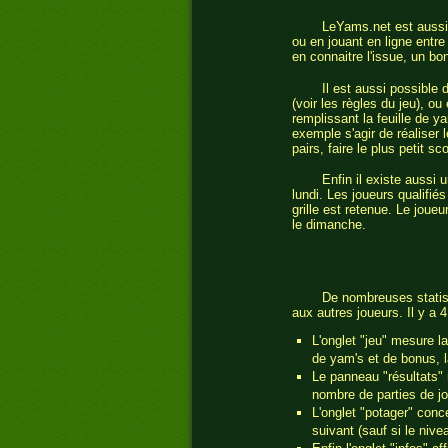
LeYams.net est aussi 
ou en jouant en ligne entre 
en connaitre l'issue, un b
Il est aussi possible
(voir les règles du jeu), o
remplissant la feuille de y
exemple s'agir de réaliser 
pairs, faire le plus petit sc
Enfin il existe aussi
lundi. Les joueurs qualifié
grille est retenue. Le joueu
le dimanche.
De nombreuses statis
aux autres joueurs. Il y a 4
L'onglet "jeu" mesure l
de yam's et de bonus, l
Le panneau "résultats"
nombre de parties de j
L'onglet "potager" conce
suivant (sauf si le niv