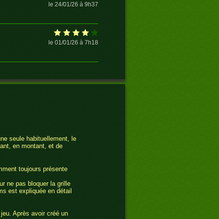
le 24/01/26 à 9h37
le 01/01/26 à 7h18
le 16/12/25 à 10h09
le 05/07/25 à 20h44
une seule habituellement, le
ant, en montant, et de
le 02/07/25 à 6h30
emment toujours présente
r ne pas bloquer la grille
ms est expliquée en détail
yahtzee et
le 04/06/25 à 1h30
 jeu. Après avoir créé un