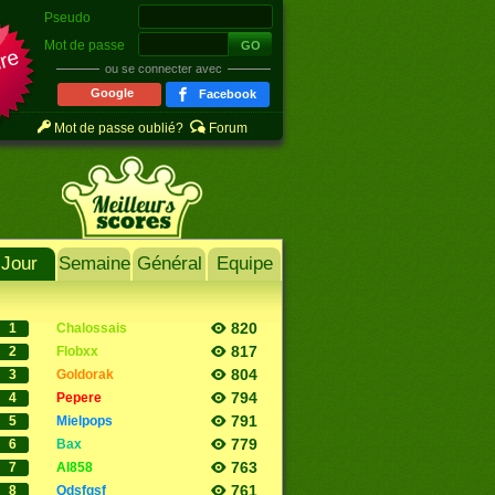
Pseudo
Mot de passe
ire
ou se connecter avec
Google
Facebook
Mot de passe oublié?
Forum
Jour
Semaine
Général
Equipe
820
1
chalossais
817
2
flobxx
804
3
goldorak
794
4
pepere
791
5
mielpops
779
6
bax
763
7
al858
761
8
qdsfqsf