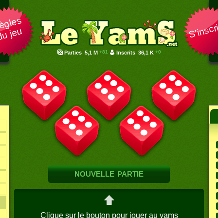
ègles
S'inscr
du jeu
+81
+0
Parties
5,1 M
Inscrits
36,1 K
nouvelle partie
Clique sur le bouton pour jouer au yams