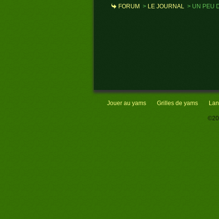
FORUM
>
LE JOURNAL
>
UN PEU 
Jouer au yams
Grilles de yams
Lan
©20