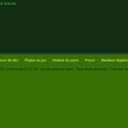
DE SOCIAL
ceur de dés
Règles du jeu
Histoire du yams
Forum
Mentions légales
26
LeYams.net
v3.11.78
- Jeu de yams en ligne - Tous droits réservés - Créé par
Ga