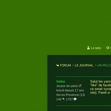
Le labo
FORUM
>
LE JOURNAL
>
UN PEU 
Salut les yams
gallus
"like" de face
Joueur de yams
ce serait symp
Inscrit depuis 17 ans
site). Pareil 
Aix-en-Provence (13)
149
1757