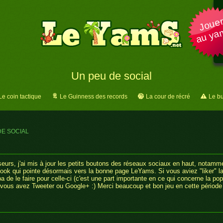
Joue
au ya
Un peu de social
Le coin tactique
Le Guinness des records
La cour de récré
Le bu
DE SOCIAL
eurs, j'ai mis à jour les petits boutons des réseaux sociaux en haut, notamm
book qui pointe désormais vers la bonne page LeYams. Si vous aviez "liker" l
a de le faire pour celle-ci (c'est une part importante en ce qui concerne la pop
si vous avez Tweeter ou Google+ :) Merci beaucoup et bon jeu en cette période 