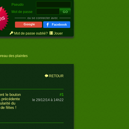
Pseudo
r
Mot de passe
ms
ou se connecter avec
Google
Facebook
Mot de passe oublié?
Jouer
reau des plaintes
RETOUR
#1
ent le bouton
a précédente
le 29/12/14 à 14h22
ularité du
de fêtes !