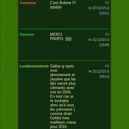
#2
C'est Bobine !!!
fantomas
|o|o|o|o
le 27/12/15 à
22h12
#3
MERCI
faumam
PADPO. |)|)|)
le 31/12/15 à
12h48
#4
Gallus g repris
lesbleusmotards
mon
le 31/12/15 à
abonnement et
19h13
j'espère que les
dés seront plus
cléments avec
moi en 2016.
En tout cas je
te souhaite
ainsi qu'à tous
les yamseurs (
comme dirait
Goldo) mes
meilleurs voeux
pour 2016.