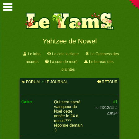
Yahtzee de Nowel
Le labo
Le coin tactique
Le Guinness des
records
La cour de récré
Le bureau des
plaintes
FORUM
>
LE JOURNAL
RETOUR
>
YAHTZEE DE NOWEL
#1
Qui sera sacré
gallus
vainqueur de
le 23/12/15 à
Noël cette
23h24
année le 24 à
minuit???
réponse demain
:)