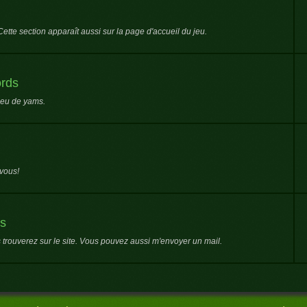
ette section apparaît aussi sur la page d'accueil du jeu.
ords
 jeu de yams.
vous!
es
 trouverez sur le site. Vous pouvez aussi m'envoyer un mail.