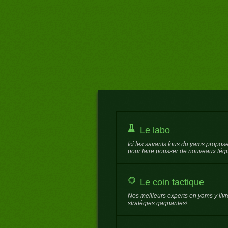
Le labo
Ici les savants fous du yams propose
pour faire pousser de nouveaux lég
Le coin tactique
Nos meilleurs experts en yams y livre
stratégies gagnantes!