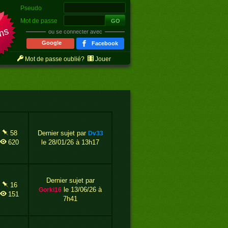
Pseudo
r
Mot de passe
ms
ou se connecter avec
Google
Facebook
Mot de passe oublié?
Jouer
58
Dernier sujet par
dv33
620
le 28/01/26 à 13h17
Dernier sujet par
16
le 13/06/26 à
gorki16
151
7h41