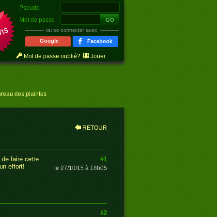
Pseudo
r
Mot de passe
ms
ou se connecter avec
Google
Facebook
Mot de passe oublié?
Jouer
reau des plaintes
RETOUR
#1
 de faire cette
n effort!
le 27/10/15 à 18h05
#2