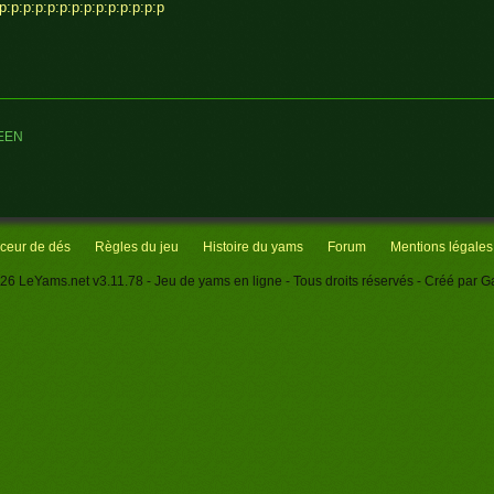
p:p:p:p:p:p:p:p:p:p:p:p:p:p
EEN
ceur de dés
Règles du jeu
Histoire du yams
Forum
Mentions légales
26
LeYams.net
v3.11.78
- Jeu de yams en ligne - Tous droits réservés - Créé par
Ga