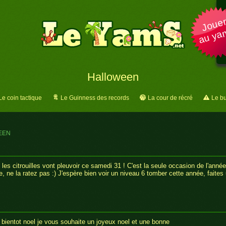
Joue
au ya
Halloween
Le coin tactique
Le Guinness des records
La cour de récré
Le bu
EEN
les citrouilles vont pleuvoir ce samedi 31 ! C'est la seule occasion de l'année
 ne la ratez pas :) J'espère bien voir un niveau 6 tomber cette année, faites u
t bientot noel je vous souhaite un joyeux noel et une bonne