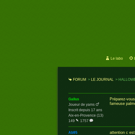
Le labo
FORUM
>
LE JOURNAL
>
HALLOW
Préparez-vous 
gallus
fameuse palme,
Joueur de yams
Inscrit depuis 17 ans
Aix-en-Provence (13)
149
1757
attention c es
ab95