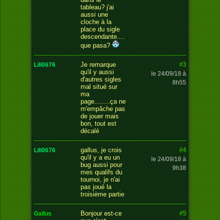
tableau? j'ai
aussi une
cloche à la
place du sigle
descendante....
que pasa?
#3
Je remarque
lili0676
qu'il y aussi
le 24/09/18 à
d'autres sigles
8h55
mal situé sur
ma
page........ça ne
m'empâche pas
de jouer mais
bon, tout est
décalé
#4
gallus, je crois
lili0676
qu'il y a eu un
le 24/09/18 à
bug aussi pour
9h38
mes qualifs du
tournoi, je n'ai
pas joué la
troisième partie
#5
Bonjour est-ce
gallus