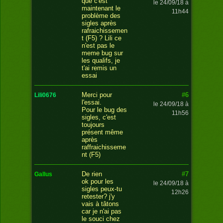
que c'est
le 24/09/18 à
maintenant le
11h44
problème des
sigles après
rafraichissemen
t (F5) ? Lili ce
n'est pas le
meme bug sur
les qualifs, je
t'ai remis un
essai
#6
Merci pour
lili0676
l'essai.
le 24/09/18 à
Pour le bug des
11h56
sigles, c'est
toujours
présent même
après
raffraichisseme
nt (F5)
#7
De rien
gallus
ok pour les
le 24/09/18 à
sigles peux-tu
12h26
retester? j'y
vais à tâtons
car je n'ai pas
le souci chez