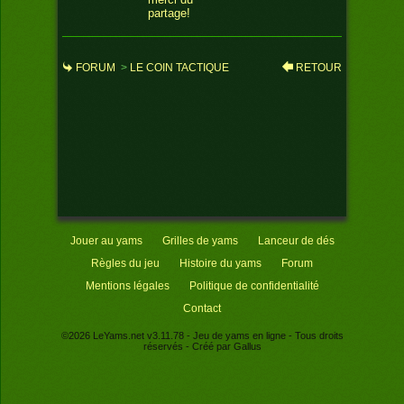
partage!
FORUM
>
LE COIN TACTIQUE
RETOUR
>
UN PETIT TRUC POUR VOUS
SIMPLIFIER LA VIE.
Jouer au yams
Grilles de yams
Lanceur de dés
Règles du jeu
Histoire du yams
Forum
Mentions légales
Politique de confidentialité
Contact
©2026
LeYams.net
v3.11.78
- Jeu de yams en ligne - Tous droits
réservés - Créé par
Gallus