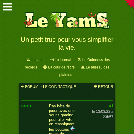
Un petit truc pour vous simplifier
la vie.
Le labo
Le journal
Le Guinness des
records
La cour de récré
Le bureau des
plaintes
FORUM
>
LE COIN TACTIQUE
RETOUR
>
UN PETIT TRUC POUR VOUS
SIMPLIFIER LA VIE.
#1
Pas bête de
gallus
jouer avec une
le 13/03/22 à
souris gaming
23h57
pour aller vite
en réassignant
les boutons
merci du