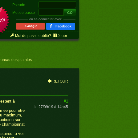
Pseudo
r
Mot de passe
ms
ou se connecter avec
Google
Facebook
Mot de passe oublié?
Jouer
bureau des plaintes
RETOUR
#1
restent à
le 27/09/19 à 14h45
urnée pour être
veau maximum,
uotidien sur
le championnat
saires. à voir