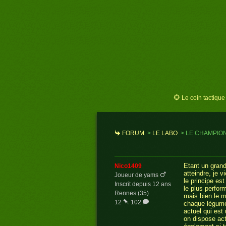
Le coin tactique
FORUM
>
LE LABO
>
LE CHAMPIO
Etant un grand
nico1409
atteindre, je v
Joueur de yams
le principe es
Inscrit depuis 12 ans
le plus perfor
Rennes (35)
mais bien le m
12
102
chaque légume
actuel qui est 
on dispose act