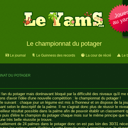
Joue
au ya
Le championnat du potager
Le journal
Le Guinness des records
La cour de récré
Le 
NNAT DU POTAGER
 fan du potager mais dorénavant bloqué par la difficulté des niveaux qu'il me 
iens d'avoir l'idée d'une nouvelle compétition : le championnat du potager !
t le suivant : chaque jour un légume est mis à l'honneur et on dispose de la jo
mant selon le descriptif de la palme. Il ne s'agirait donc plus de réussir le ni
eilleur résultat possible dans la palme afin de pouvoir établir un classement q
 puis d'élire le champion du potager chaque mois sur le même principe que 
une très belle réussite je trouve.
uellement de 24 palmes dans le potager donc on est pas loin des 30/31 néces