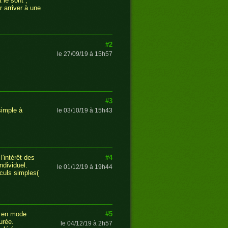
 le sont ;
 arriver à une
#2
le 27/09/19 à 15h57
#3
simple à
le 03/10/19 à 15h43
#4
l'intérêt des
ndividuel.
le 01/12/19 à 19h44
lculs simples(
#5
at en mode
urée.
le 04/12/19 à 2h57