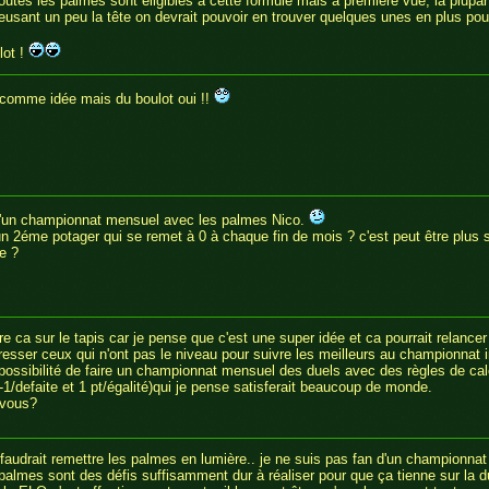
outes les palmes sont éligibles à cette formule mais à première vue, la plupart
eusant un peu la tête on devrait pouvoir en trouver quelques unes en plus pour
lot !
 comme idée mais du boulot oui !!
d'un championnat mensuel avec les palmes Nico.
n 2éme potager qui se remet à 0 à chaque fin de mois ? c'est peut être plus 
e ?
e ca sur le tapis car je pense que c'est une super idée et ca pourrait relancer 
resser ceux qui n'ont pas le niveau pour suivre les meilleurs au championnat i
a possibilité de faire un championnat mensuel des duels avec des règles de ca
,-1/defaite et 1 pt/égalité)qui je pense satisferait beaucoup de monde.
 vous?
il faudrait remettre les palmes en lumière.. je ne suis pas fan d'un championn
 palmes sont des défis suffisamment dur à réaliser pour que ça tienne sur la d