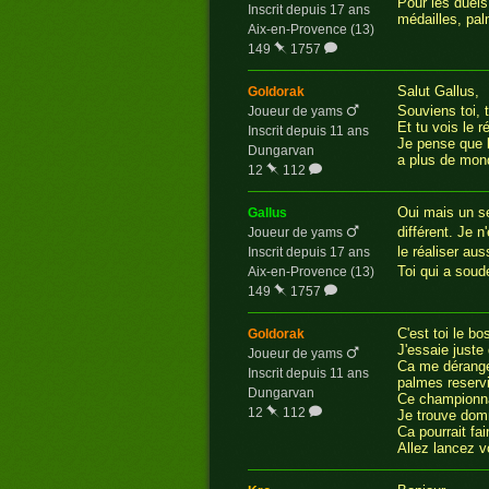
Pour les duels
Inscrit depuis 17 ans
médailles, palm
Aix-en-Provence (13)
149
1757
Salut Gallus,
goldorak
Souviens toi, 
Joueur de yams
Et tu vois le r
Inscrit depuis 11 ans
Je pense que l
Dungarvan
a plus de mon
12
112
Oui mais un se
gallus
différent. Je 
Joueur de yams
le réaliser aus
Inscrit depuis 17 ans
Toi qui a soud
Aix-en-Provence (13)
149
1757
C'est toi le bo
goldorak
J'essaie juste
Joueur de yams
Ca me déranger
Inscrit depuis 11 ans
palmes reservi
Dungarvan
Ce championnat
12
112
Je trouve dom
Ca pourrait fai
Allez lancez v