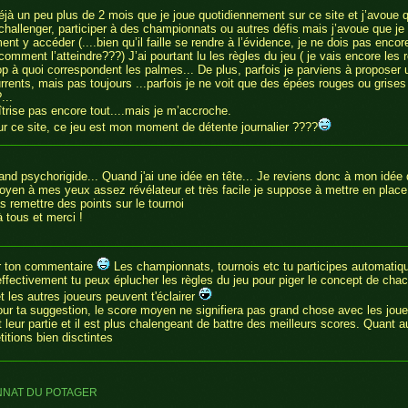
déjà un peu plus de 2 mois que je joue quotidiennement sur ce site et j’avoue q
hallenger, participer à des championnats ou autres défis mais j’avoue que j
t y accéder (....bien qu’il faille se rendre à l’évidence, je ne dois pas encore
omment l’atteindre???) J’ai pourtant lu les règles du jeu ( je vais encore les r
op à quoi correspondent les palmes... De plus, parfois je parviens à proposer 
rrents, mais pas toujours ...parfois je ne voit que des épées rouges ou grise
...
îtrise pas encore tout....mais je m’accroche.
our ce site, ce jeu est mon moment de détente journalier ????
s
and psychorigide... Quand j'ai une idée en tête... Je reviens donc à mon idé
oyen à mes yeux assez révélateur et très facile je suppose à mettre en place.
s remettre des points sur le tournoi
 tous et merci !
r ton commentaire
Les championnats, tournois etc tu participes automatiq
effectivement tu peux éplucher les règles du jeu pour piger le concept de cha
t les autres joueurs peuvent t'éclairer
ur ta suggestion, le score moyen ne signifiera pas grand chose avec les joue
eur partie et il est plus chalengeant de battre des meilleurs scores. Quant au 
itions bien disctintes
NNAT DU POTAGER