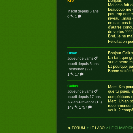
Bonjour,
kro
Moi cela fait 
beaucoup me c
Inscrit depuis 6 ans
pas trop commen
0
1
niveau...mais c
ne sais pas tr
d’autres concu
de vertes ????
Bref, je ne ma
Félicitation p
Bonjour Gallu
uhlan
En tant que gr
Joueur de yams
sur le score m
Inscrit depuis 8 ans
Et pourquoi pa
Rostrenen (22)
Bonne soirée à
1
17
gallus
Merci Kro pou
que tu joues, 
Joueur de yams
compétitions e
Inscrit depuis 17 ans
Merci Uhlan po
Aix-en-Provence (13)
recommencent l
149
1757
voulu 2 compét
FORUM
>
LE LABO
>
LE CHAMPIO