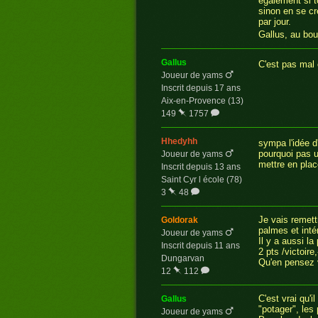
également si t
sinon en se cr
par jour.
Gallus, au bou
gallus
C'est pas mal
Joueur de yams
Inscrit depuis 17 ans
Aix-en-Provence (13)
149
1757
hhedyhh
sympa l'idée 
pourquoi pas u
Joueur de yams
mettre en plac
Inscrit depuis 13 ans
Saint Cyr l école (78)
3
48
Je vais remettr
goldorak
palmes et inté
Joueur de yams
Il y a aussi l
Inscrit depuis 11 ans
2 pts /victoire
Dungarvan
Qu'en pensez
12
112
C'est vrai qu'
gallus
"potager", les
Joueur de yams