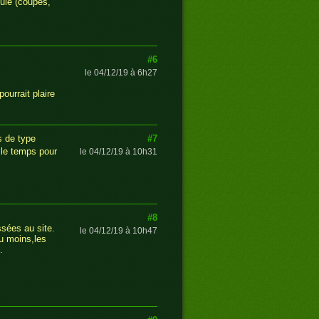
mulé (coupes,
#6
le 04/12/19 à 6h27
ourrait plaire
#7
s de type
 le temps pour
le 04/12/19 à 10h31
#8
ssées au site.
le 04/12/19 à 10h47
u moins,les
.