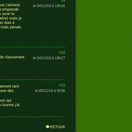
#9
ue j’aimerai
le 04/12/19 à 18h16
e comprends
 avoir le
elire) mais je
un duel à
s mais jamais
#10
e de classement
le 04/12/19 à 18h27
..
#11
uement tant
cune des
le 05/12/19 à 0h36
urs qui
tournoi j'ai
RETOUR