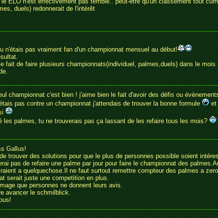
 le ELO n'est effectivement pas terrible.. peut-être qu'un classement tout cu
es, duels) redonnerait de l'intérêt
tu n'étais pas vraiment fan d'un championnat mensuel au début!
ésultat.
e fait de faire plusieurs championnats(individuel, palmes,duels) dans le mois p
de.
ul championnat c'est bien ! j'aime bien le fait d'avoir des défis ou évènement
n'étais pas contre un championnat j'attendais de trouver la bonne formule
et
si
é les palmes, tu ne trouverais pas ça lassant de les refaire tous les mois?
ss Gallus!
 de trouver des solutions pour que le plus de personnes possible soient intére
ai pas de refaire une palme par jour pour faire le championnat des palmes.A
raient a quelquechose.Il ne faut surtout remettre compteur des palmes a zero
 serait juste une competition en plus.
mage que personnes ne donnent leurs avis.
re avancer le schmilblick.
ous!