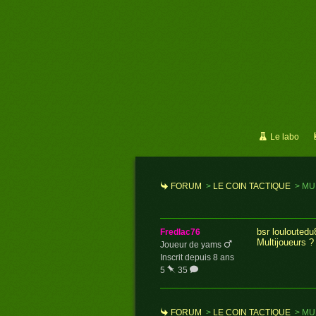
Le labo
FORUM
>
LE COIN TACTIQUE
>
MU
bsr louloutedu
fredlac76
Multijoueurs ?
Joueur de yams
Inscrit depuis 8 ans
5
35
FORUM
>
LE COIN TACTIQUE
>
MU