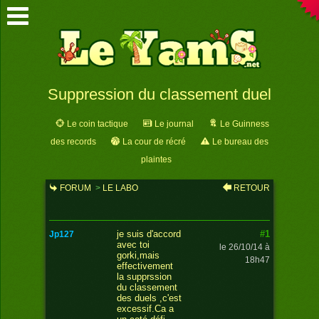
Suppression du classement duel
Le coin tactique
Le journal
Le Guinness
des records
La cour de récré
Le bureau des
plaintes
FORUM
>
LE LABO
RETOUR
>
SUPPRESSION DU
CLASSEMENT DUEL
#1
je suis d'accord
jp127
avec toi
le 26/10/14 à
gorki,mais
18h47
effectivement
la supprssion
du classement
des duels ,c'est
excessif.Ca a