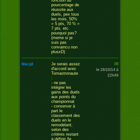
fonction du
pourcentage de
réussite aux
duels, pex tous
les mois, 50%
= 5 pts, 70 % =
7 pts, etc.
pourquoi pas?
(meme si je
suis pas
convaincu non
plusxD)
#8
Je serais assez
macgil
d'accord avec
le 28/10/14 à
Tomastronaute
22h49
:
- ne pas
intégrer les
gains des duels
aux points du
championnat
- conserver à
part le
classement des
duels en le
remodelant,
selon des
critères restant
à définir (le