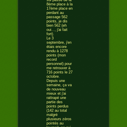
8ème place à la
17ème place en
perdant au
passage 562
points, je dis
bien 562 (eh
oui..., j'ai fait
fort).
Le 3
septembre, j'en
étais encore
rendu à 1278
points (mon
record
personnel) pour
me retrouver à
716 points le 27
octobre.
Depuis une
semaine, ça va
de nouveau
mieux et j'ai
rattrapé une
partie des
points perdus
(142 au total
malgré
plusieurs zéros
pointés au