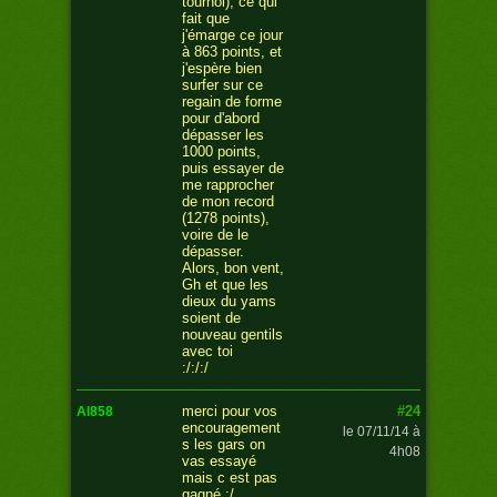
tournoi), ce qui
fait que
j'émarge ce jour
à 863 points, et
j'espère bien
surfer sur ce
regain de forme
pour d'abord
dépasser les
1000 points,
puis essayer de
me rapprocher
de mon record
(1278 points),
voire de le
dépasser.
Alors, bon vent,
Gh et que les
dieux du yams
soient de
nouveau gentils
avec toi
:/:/:/
#24
merci pour vos
al858
encouragement
le 07/11/14 à
s les gars on
4h08
vas essayé
mais c est pas
gagné :/