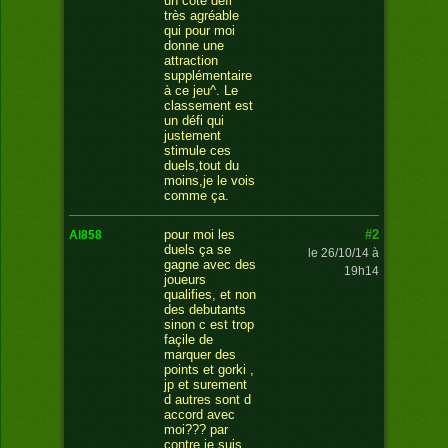
un coté défi
très agréable
qui pour moi
donne une
attraction
supplémentaire
à ce jeu^. Le
classement est
un défi qui
justement
stimule ces
duels,tout du
moins,je le vois
comme ça.
#2
pour moi les
al858
duels ça se
le 26/10/14 à
gagne avec des
19h14
joueurs
qualifies, et non
des debutants
sinon c est trop
façile de
marquer des
points et gorki ,
jp et surement
d autres sont d
accord avec
moi??? par
contre je suis