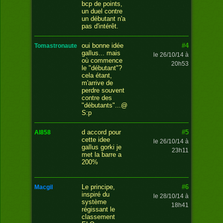
bcp de points,
un duel contre
un débutant n'a
pas d'intérêt.
#4
oui bonne idée
tomastronaute
gallus... mais
le 26/10/14 à
où commence
20h53
le "débutant"?
cela étant,
m'arrive de
perdre souvent
contre des
"débutants"...@
S:p
#5
d accord pour
al858
cette idee
le 26/10/14 à
gallus gorki je
23h11
met la barre a
200%
#6
Le principe,
macgil
inspiré du
le 28/10/14 à
système
18h41
régissant le
classement