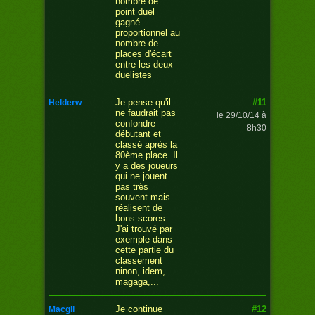
nombre de
point duel
gagné
proportionnel au
nombre de
places d'écart
entre les deux
duelistes
#11
Je pense qu'il
helderw
ne faudrait pas
le 29/10/14 à
confondre
8h30
débutant et
classé après la
80ème place. Il
y a des joueurs
qui ne jouent
pas très
souvent mais
réalisent de
bons scores.
J'ai trouvé par
exemple dans
cette partie du
classement
ninon, idem,
magaga,...
#12
Je continue
macgil