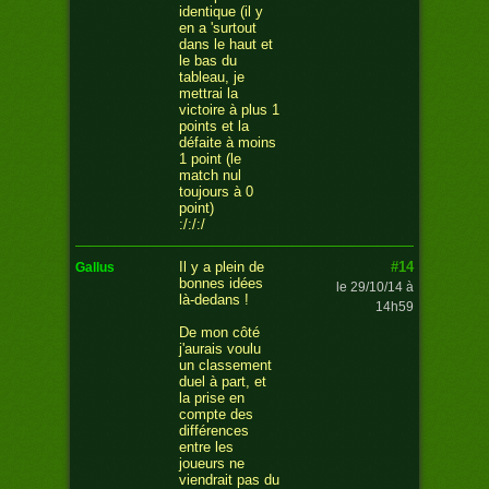
identique (il y
en a 'surtout
dans le haut et
le bas du
tableau, je
mettrai la
victoire à plus 1
points et la
défaite à moins
1 point (le
match nul
toujours à 0
point)
:/:/:/
#14
Il y a plein de
gallus
bonnes idées
le 29/10/14 à
là-dedans !
14h59
De mon côté
j'aurais voulu
un classement
duel à part, et
la prise en
compte des
différences
entre les
joueurs ne
viendrait pas du