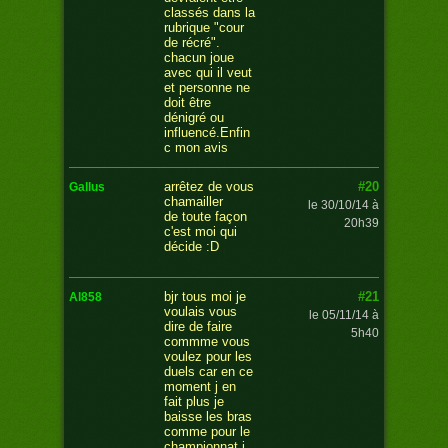
classés dans la
rubrique "cour
de récré".
chacun joue
avec qui il veut
et personne ne
doit être
dénigré ou
influencé.Enfin
c mon avis
#20
arrêtez de vous
gallus
chamailler
le 30/10/14 à
de toute façon
20h39
c'est moi qui
décide :D
#21
bjr tous moi je
al858
voulais vous
le 05/11/14 à
dire de faire
5h40
commme vous
voulez pour les
duels car en ce
moment j en
fait plus je
baisse les bras
comme pour le
championnat j