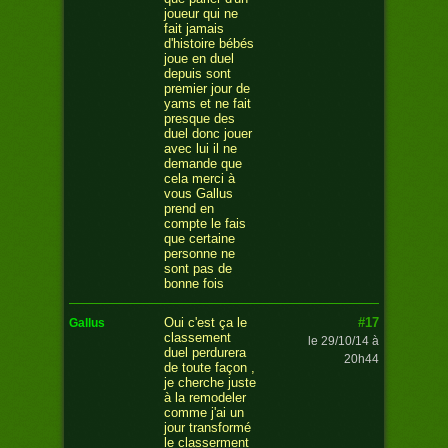
joueur qui ne
fait jamais
d'histoire bébés
joue en duel
depuis sont
premier jour de
yams et ne fait
presque des
duel donc jouer
avec lui il ne
demande que
cela merci à
vous Gallus
prend en
compte le fais
que certaine
personne ne
sont pas de
bonne fois
#17
Oui c'est ça le
gallus
classement
le 29/10/14 à
duel perdurera
20h44
de toute façon ,
je cherche juste
à la remodeler
comme j'ai un
jour transformé
le classerment