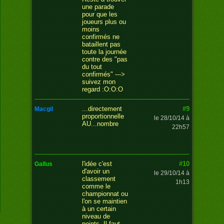
une parade
pour que les
joueurs plus ou
moins
confirmés ne
bataillent pas
toute la journée
contre des "pas
du tout
confirmés" --->
suivez mon
regard :O:O:O
#9
...directement
macgil
proportionnelle
le 28/10/14 à
AU...nombre
22h57
#10
l'idée c'est
gallus
d'avoir un
le 29/10/14 à
classement
1h13
comme le
championnat ou
l'on se maintien
à un certain
niveau de
points. Il faut