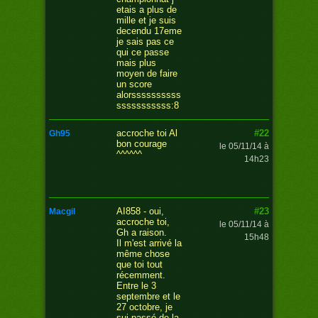
etais a plus de
mille et je suis
decendu 17eme
je sais pas ce
qui ce passe
mais plus
moyen de faire
un score
alorssssssssss
sssssssssss:8
#22
accroche toi Al
gh95
bon courage
le 05/11/14 à
^^^^^^
14h23
#23
AI858 - oui,
macgil
accroche toi,
le 05/11/14 à
Gh a raison.
15h48
Il m'est arrivé la
même chose
que toi tout
récemment.
Entre le 3
septembre et le
27 octobre, je
sui passé de la