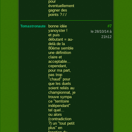
pour
éventuellement
gagner des
points ?:/:/
#7
bonne idée
tomastronaute
yanoyster !
le 28/10/14 à
et puis
21h12
débutant = au-
delà de la
80ème semble
une définition
claire et
acceptable...
cependant,
pour ma part,
pas trop
"chaud" pour
que les duels
soient reliés au
championnat, je
trouve sympa
ce "territoire
indépendant"
tel quel...
ou alors
(contradiction
?) un "tout petit
plus" en