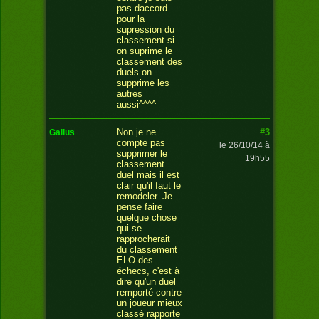
pas daccord
pour la
supression du
classement si
on suprime le
classement des
duels on
supprime les
autres
aussi^^^^
#3
Non je ne
gallus
compte pas
le 26/10/14 à
supprimer le
19h55
classement
duel mais il est
clair qu'il faut le
remodeler. Je
pense faire
quelque chose
qui se
rapprocherait
du classement
ELO des
échecs, c'est à
dire qu'un duel
remporté contre
un joueur mieux
classé rapporte