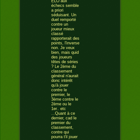
ELO aux
échecs semble
a priori
séduisant. Un
duel remporté
contre un
joueur mieux
classé
rapporterait des
points, l'inverse
non. Je veux
bien, mais quid
des joueurs
têtes de séries
? Le 2ème du
classement
général n'aurait
donc intérêt
qu'à jouer
contre le
premier, le
3ème contre le
2ème ou le
1er.. etc
...Quant à ce
dernier, cad le
premier du
classement,
contre qui
pourra t'il jouer