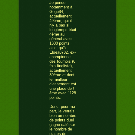
Je pense
notamment à
Gege84,
actuellement
49ème, qui il
n'y a pas si
longtemps était
4ème au
général avec
1308 points
ainsi qu'à
Elsea8782, ex-
championne
des tournois (6
fois finaliste),
actuellement
39ème et dont
le meilleur
classement est
une place de !
ème avec 1128
points.
Donc, pour ma
part, je verrais
bien un nombre
de points duel
gagné calé sur
le nombre de
places de