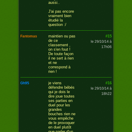
aussi..
J'ai pas encore
vraiment bien
étudié la
question :/
#15
maintien ou pas
fantomas
de ce
le 29/10/14 à
classement ,
17h06
on s'en fout !
De toute façon
il ne sert à rien
et ne
correspond à
rien !
#16
je viens
gh95
défendre bébés
le 29/10/14 à
qui je dois le
18h22
dire joue toutes
ses parties en
duel pour les
grandes
bouches rien ne
vous empêche
de le provoquer
en duel plutôt
que parler d'un