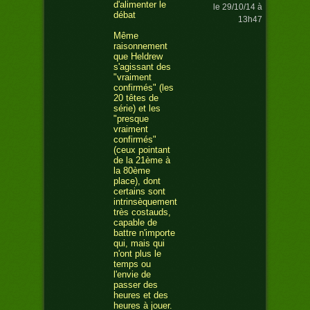
d'alimenter le
le 29/10/14 à
débat
13h47
Même
raisonnement
que Heldrew
s'agissant des
"vraiment
confirmés" (les
20 têtes de
série) et les
"presque
vraiment
confirmés"
(ceux pointant
de la 21ème à
la 80ème
place), dont
certains sont
intrinsèquement
très costauds,
capable de
battre n'importe
qui, mais qui
n'ont plus le
temps ou
l'envie de
passer des
heures et des
heures à jouer.