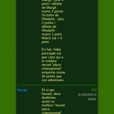
point / défaite
de Macgil :
moins 2 points
Victoitre de
Hhedyhh : plus
2 points /
défaite de
Hhedyhh :
moins 1 point
Match nul = 0
point
En fait, l'idée
principale est
que celui qui a
le meilleur
record "place
championnat"
empoche moine
de points que
son adversaire.
#13
Et si par
macgil
hasard, deux
le 29/10/14 à
duellistes,
14h02
ayant un
meilleur "record
place
championnat"