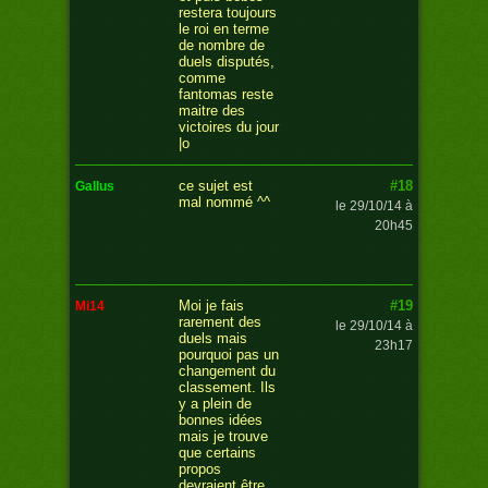
restera toujours
le roi en terme
de nombre de
duels disputés,
comme
fantomas reste
maitre des
victoires du jour
|o
#18
ce sujet est
gallus
mal nommé ^^
le 29/10/14 à
20h45
#19
Moi je fais
mi14
rarement des
le 29/10/14 à
duels mais
23h17
pourquoi pas un
changement du
classement. Ils
y a plein de
bonnes idées
mais je trouve
que certains
propos
devraient être