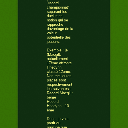
"record
championnat"
séparant les
duellistes,
notion qui se
rapproche
davantage de la
valeur
potentielle des
joueurs.
Exemple : je
(Macgil),
actuellement
17ème affronte
Hhedyhh
classé 12ème.
Nos meilleures
places sont
respectivement
les suivantes :
Record Macgil :
6ème
Record
Hhedyhh : 10
ème
Donc, je vais
partir du
principe que