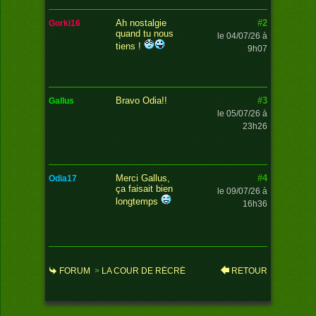
#2
Ah nostalgie
gorki16
quand tu nous
le 04/07/26 à
tiens !
9h07
#3
Bravo Odia!!
gallus
le 05/07/26 à
23h26
#4
Merci Gallus,
odia17
ça faisait bien
le 09/07/26 à
longtemps
16h36
FORUM
>
LA COUR DE RÉCRÉ
RETOUR
>
LE TOURNOI DES ANCIENS