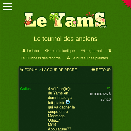
Le tournoi des anciens
Le labo
Le coin tactique
Le journal
Le Guinness des records
Le bureau des plaintes
FORUM
>
LA COUR DE RÉCRÉ
RETOUR
>
LE TOURNOI DES ANCIENS
#1
4 vétéran(te)s
gallus
du Yams en
le 03/07/26 à
demi finale ça
23h16
fait plaisir
qui va gagner la
coupe entre
Magmaga
Odia17
Mi14
Aboulatune??