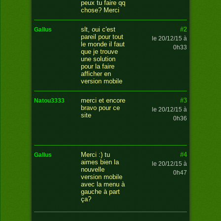
peux tu faire qq
chose? Merci
#2
slt, oui c'est
gallus
pareil pour tout
le 20/12/15 à
le monde il faut
0h33
que je trouve
une solution
pour la faire
afficher en
version mobile
#3
merci et encore
natou3333
bravo pour ce
le 20/12/15 à
site
0h36
#4
Merci :) tu
gallus
aimes bien la
le 20/12/15 à
nouvelle
0h47
version mobile
avec la menu à
gauche à part
ça?