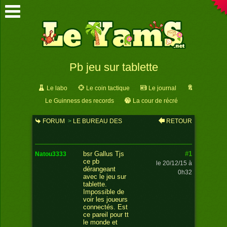
Pb jeu sur tablette
Le labo
Le coin tactique
Le journal
Le Guinness des records
La cour de récré
FORUM
>
LE BUREAU DES
RETOUR
PLAINTES
>
PB JEU SUR
TABLETTE
#1
bsr Gallus Tjs
natou3333
ce pb
le 20/12/15 à
dérangeant
0h32
avec le jeu sur
tablette.
Impossible de
voir les joueurs
connectés. Est
ce pareil pour tt
le monde et